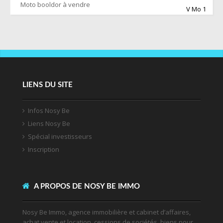
Moto booldor à vendre
V Mo 1
LIENS DU SITE
Infos Nosy Be
Liens Nosy Be
Spécial investisseurs
Inscription
A PROPOS DE NOSY BE IMMO
Nosy Be Immo, agence immobilière et cabinet d’affaires,
achat vente et location, cessions de sociétés, biens pour