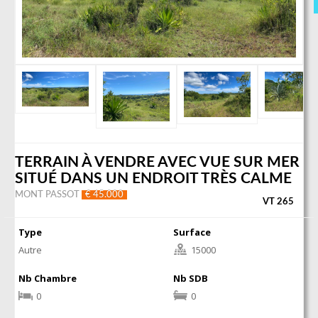
TERRAIN À VENDRE AVEC VUE SUR MER
SITUÉ DANS UN ENDROIT TRÈS CALME
MONT PASSOT
€ 45.000
VT 265
Type
Surface
Autre
15000
Nb Chambre
Nb SDB
0
0