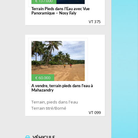
€ 137.000
Terrain Pieds dans l’Eau avec Vue
Panoramique – Nosy Faly
VT 375
€ 60.000
A vendre, terrain pieds dans l'eau à
Mahazandry
Terrain, pieds dans l'eau
Terrain titré/Borné
VT 099
VÉHICULE