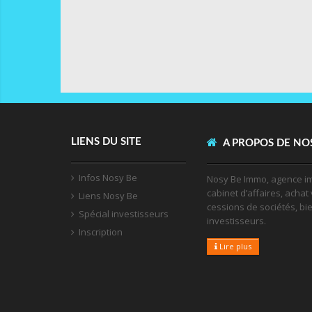
LIENS DU SITE
A PROPOS DE NO
Infos Nosy Be
Nosy Be Immo, agence im
cabinet d’affaires, achat 
Liens Nosy Be
cessions de sociétés, bi
Spécial investisseurs
investisseurs.
Inscription
Lire plus