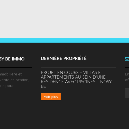
DERNIÈRE PROPRIÉTÉ
SY BE IMMO
PROJET EN COURS – VILLAS ET
mobilière et
En
APPARTEMENTS AU SEIN D'UNE
vente et location,
of
RÉSIDENCE AVEC PISCINES – NOSY
ens pour
BE
Voir plus