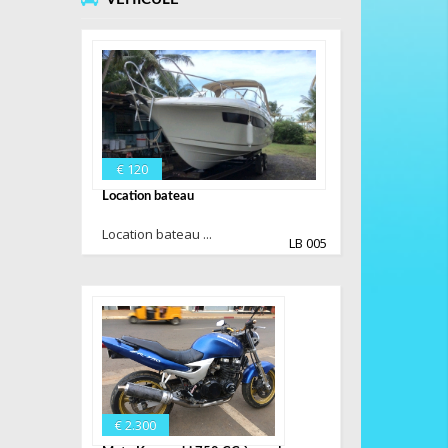
€ 120
Location bateau
Location bateau ...
LB 005
€ 2.300