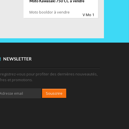
Moto Kawasaki 750 CC à vendre
Moto booldor à vendre
V Mo 1
NEWSLETTER
registrez-vous pour profiter des dernières nouveautés,
fres et promotions.
Souscrire