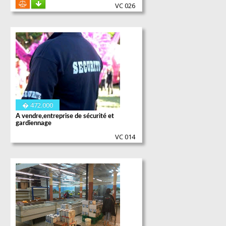
VC 026
Entreprise de sécurité et de gardiennage
Société en plein développement
Chiffre d'affaire intéressant
En règle d'autorisation.
� 472.000
A vendre,entreprise de sécurité et
gardiennage
VC 014
Supermarché de 400 m²
avec boucherie et produits frais
Contrat de bail commercial 3/6/9
Bonne rentabilité.