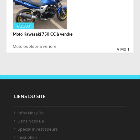
€ 2.300
Moto Kawasaki 750 CC à vendre
Moto booldor à vendre
V Mo 1
LIENS DU SITE
Infos Nosy Be
Liens Nosy Be
Spécial investisseurs
Inscription