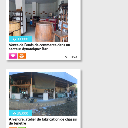
Plus d'informations
� 11.000
Vente de Fonds de commerce dans un
secteur dynamique: Bar
VC 069
Atelier de fabrication de châssis de
fenêtre:
FDC + Outillage+ 1 véhicule de société+
terrain 300 m²
� 38.000
A vendre, atelier de fabrication de châssis
de fenêtre