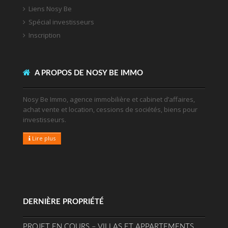
Liens Nosy Be
Spécial investisseurs
Inscription
A PROPOS DE NOSY BE IMMO
Nosy Be Immo, agence immobilière et cabinet d’affaires,
achat vente et location, cessions de sociétés, biens pour
investisseurs.
Lire plus
DERNIÈRE PROPRIÉTÉ
PROJET EN COURS – VILLAS ET APPARTEMENTS