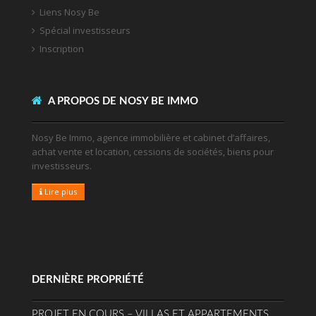
Liens Nosy Be
Spécial investisseurs
Inscription
A PROPOS DE NOSY BE IMMO
Nosy Be Immo, agence immobilière et cabinet d’affaires,
achat vente et location, cessions de sociétés, biens pour
investisseurs.
Lire plus
DERNIÈRE PROPRIÉTÉ
PROJET EN COURS – VILLAS ET APPARTEMENTS