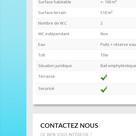
Surface habitable
+- 100 m²
Surface terrain
510 m²
Nombre de W.C
2
WC indépendant
Non
Eau
Puits + réserve ea
Toît
Tôle
Situation juridique
Bail emphytéotiqu
Terrasse
Securisé
CONTACTEZ NOUS
CE BIEN VOUS INTÉRESSE ?