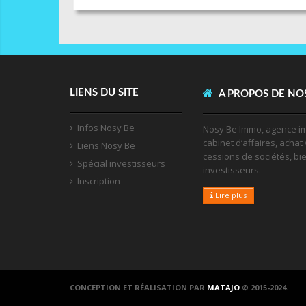
LIENS DU SITE
A PROPOS DE NO
Infos Nosy Be
Nosy Be Immo, agence im
cabinet d’affaires, achat 
Liens Nosy Be
cessions de sociétés, bi
Spécial investisseurs
investisseurs.
Inscription
Lire plus
CONCEPTION ET RÉALISATION PAR
MATAJO
© 2015-2024.