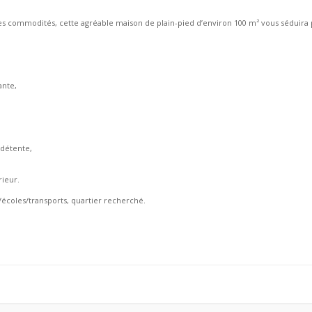
les commodités, cette agréable maison de plain-pied d’environ 100 m² vous séduira 
ante,
 détente,
rieur.
écoles/transports, quartier recherché.