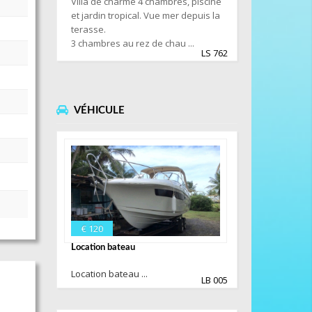
Villa de charme 4 chambres, piscine
et jardin tropical. Vue mer depuis la
terasse.
3 chambres au rez de chau ...
LS 762
VÉHICULE
€ 120
Location bateau
Location bateau ...
LB 005