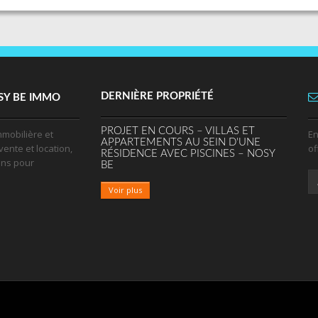
DERNIÈRE PROPRIÉTÉ
SY BE IMMO
PROJET EN COURS – VILLAS ET
mobilière et
En
APPARTEMENTS AU SEIN D'UNE
vente et location,
of
RÉSIDENCE AVEC PISCINES – NOSY
ens pour
BE
Voir plus