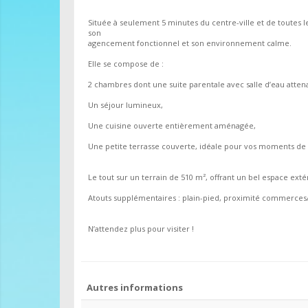
Située à seulement 5 minutes du centre-ville et de toutes 
son
agencement fonctionnel et son environnement calme.
Elle se compose de :
2 chambres dont une suite parentale avec salle d’eau atten
Un séjour lumineux,
Une cuisine ouverte entièrement aménagée,
Une petite terrasse couverte, idéale pour vos moments de
Le tout sur un terrain de 510 m², offrant un bel espace exté
Atouts supplémentaires : plain-pied, proximité commerces/
N’attendez plus pour visiter !
Autres informations