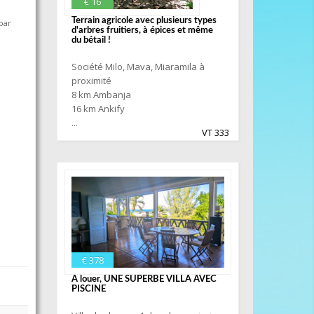
€ 16
Terrain agricole avec plusieurs types
par
d'arbres fruitiers, à épices et même
du bétail !
Société Milo, Mava, Miaramila à
proximité
8 km Ambanja
16 km Ankify
...
VT 333
€ 378
A louer, UNE SUPERBE VILLA AVEC
PISCINE