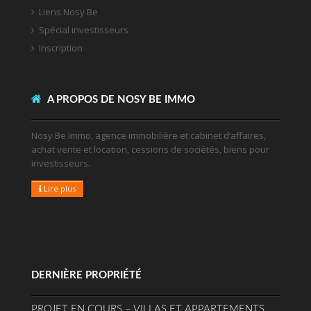
Liens Nosy Be
Spécial investisseurs
Inscription
A PROPOS DE NOSY BE IMMO
Nosy Be Immo, agence immobilière et cabinet d’affaires,
achat vente et location, cessions de sociétés, biens pour
investisseurs.
Lire plus
DERNIÈRE PROPRIÉTÉ
PROJET EN COURS – VILLAS ET APPARTEMENTS