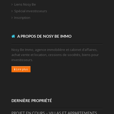
Liens Nosy Be
Spécial investisseurs
Inscription
A PROPOS DE NOSY BE IMMO
Nosy Be Immo, agence immobilière et cabinet d’affaires,
achat vente et location, cessions de sociétés, biens pour
investisseurs.
Lire plus
DERNIÈRE PROPRIÉTÉ
PROJET EN COURS – VILLAS ET APPARTEMENTS