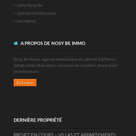
Liens Nosy Be
Spécial investisseurs
Inscription
A PROPOS DE NOSY BE IMMO
Nosy Be Immo, agence immobilière et cabinet d’affaires,
achat vente et location, cessions de sociétés, biens pour
investisseurs.
Lire plus
DERNIÈRE PROPRIÉTÉ
PROJET EN COURS – VILLAS ET APPARTEMENTS