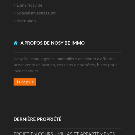
Liens Nosy Be
Spécial investisseurs
Inscription
A PROPOS DE NOSY BE IMMO
Nosy Be Immo, agence immobilière et cabinet d’affaires,
achat vente et location, cessions de sociétés, biens pour
investisseurs.
Lire plus
DERNIÈRE PROPRIÉTÉ
PROJET EN COURS – VILLAS ET APPARTEMENTS