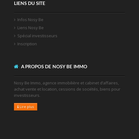
LIENS DU SITE
Infos Nosy Be
Liens Nosy Be
Spécial investisseurs
Inscription
A PROPOS DE NOSY BE IMMO
Nosy Be Immo, agence immobilière et cabinet d’affaires,
achat vente et location, cessions de sociétés, biens pour
investisseurs.
Lire plus