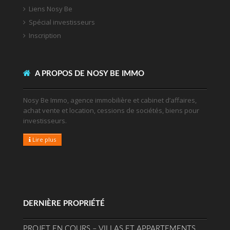
Liens Nosy Be
Spécial investisseurs
Inscription
A PROPOS DE NOSY BE IMMO
Nosy Be Immo, agence immobilière et cabinet d’affaires,
achat vente et location, cessions de sociétés, biens pour
investisseurs.
Lire plus
DERNIÈRE PROPRIÉTÉ
PROJET EN COURS – VILLAS ET APPARTEMENTS