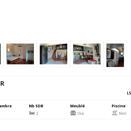
ER
LS
ambre
Nb SDB
Meublé
Piscine
2
Oui
Non