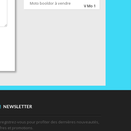
Moto booldor à vendre
V Mo 1
NEWSLETTER
registrez-vous pour profiter des dernières nouveautés,
fres et promotions.