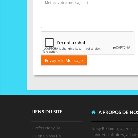
Envoyer le Message
LIENS DU SITE
A PROPOS DE NO
Infos Nosy Be
Nosy Be Immo, agence im
cabinet d’affaires, achat 
Liens Nosy Be