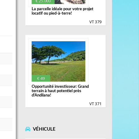
€ 25.000
La parcelle idéale pour votre projet
locatif ou pied-à-terre!
VT 379
€ 49
Opportunité investisseur: Grand
terrain à haut potentiel près
d'Andilana!
VT 371
VÉHICULE