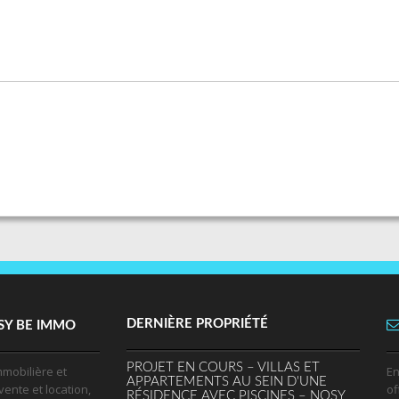
DERNIÈRE PROPRIÉTÉ
SY BE IMMO
PROJET EN COURS – VILLAS ET
mobilière et
En
APPARTEMENTS AU SEIN D'UNE
vente et location,
of
RÉSIDENCE AVEC PISCINES – NOSY