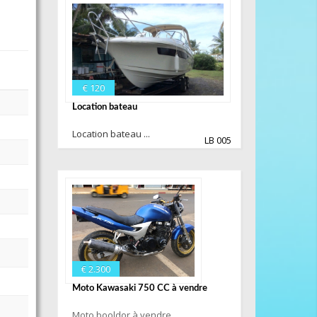
€ 120
Location bateau
Location bateau ...
LB 005
€ 2.300
Moto Kawasaki 750 CC à vendre
Moto booldor à vendre